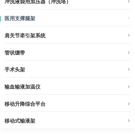
冲洗液袋用加压器（冲洗塔）
医用支撑腿架
肩关节牵引架系统
管状绷带
手术头架
输血输液加温仪
移动升降综合平台
移动式输液架