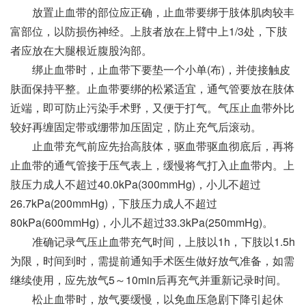
放置止血带的部位应正确，止血带要绑于肢体肌肉较丰
富部位，以防损伤神经。上肢者放在上臂中上1/3处，下肢
者应放在大腿根近腹股沟部。
绑止血带时，止血带下要垫一个小单(布)，并使接触皮
肤面保持平整。止血带要绑的松紧适宜，通气管要放在肢体
近端，即可防止污染手术野，又便于打气。气压止血带外比
较好再缠固定带或绷带加压固定，防止充气后滚动。
止血带充气前应先抬高肢体，驱血带驱血彻底后，再将
止血带的通气管接于压气表上，缓慢将气打入止血带内。上
肢压力成人不超过40.0kPa(300mmHg)，小儿不超过
26.7kPa(200mmHg)，下肢压力成人不超过
80kPa(600mmHg)，小儿不超过33.3kPa(250mmHg)。
准确记录气压止血带充气时间，上肢以1h，下肢以1.5h
为限，时间到时，需提前通知手术医生做好放气准备，如需
继续使用，应先放气5～10min后再充气并重新记录时间。
松止血带时，放气要缓慢，以免血压急剧下降引起休