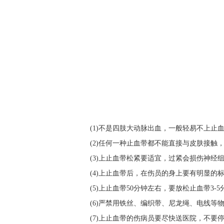
(1)不是四肢大动脉出血，一般轻易不上止
(2)任何一种止血带都不能直接与皮肤接触，
(3)上止血带松紧要适宜，过紧会损伤神经组
(4)上止血带后，在伤员的身上要有明显的标
(5)上止血带50分钟左右，要放松止血带3-
(6)严禁用铁丝、编织带、尼龙绳、电线等
(7)上止血带的伤病员要尽快送医院，不要